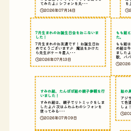
てみたよ♫ シフォンを丸･･･
を
2026年07月14日
7月生まれのお誕生日会をおこないま
もも組
した！
た。
7月生まれのお友達です！ お誕生日お
もも組
めでとうございます🎉 魔法をかけた
め組は
ら先生がケーキ星人･･･
ましたよ
歌、パパ
2026年07月13日
2026
すみれ組、たんぽぽ組の親子参観を行
絵の
いました！
アジ
すみれ組は、親子でリトミックをしま
て色塗
したよ🎶 次はふわふわのシフォンを
しょ！
使ってみる･･･
20
2026年07月09日