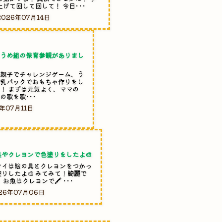
上げて回して回して！ 今日･･･
2026年07月14日
とうめ組の保育参観がありまし
は親子でチャレンジゲーム、う
牛乳パックでおもちゃ作りをし
！ まずは元気よく、ママの
の歌を歌･･･
年07月11日
具やクレヨンで色塗りをしたよ🎨
サイは絵の具とクレヨンをつかっ
りしたよ🎨 みてみて！綺麗で
 お魚はクレヨンで🖍️ ･･･
26年07月06日