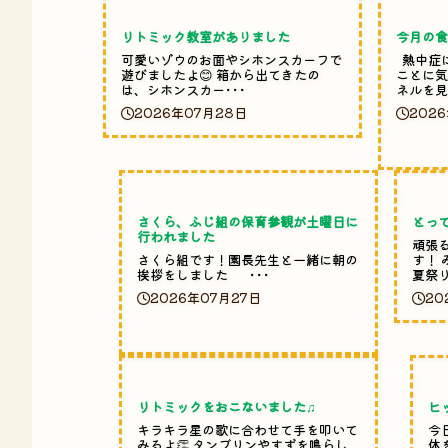
リトミック教室がありました
今月の
可愛いゾウのお面やシホンスカーフで
熱中症
遊びましたよ😊 箱から出てきたの
ことに気
は、シホンスカー･･･
ネルを見
2026年07月28日
202
さくら、ふじ組の保育参観が土曜日に
とっ
行われました
頑張
さくら組です！園長先生と一緒に朝の
す！
挨拶をしました ･･･
夏祭り
2026年07月27日
20
リトミックをおこないました♫
ヒ
キラキラ星の歌に合わせて手を叩いて
今
みるよ👏 タンブリンやすずを鳴らし
体