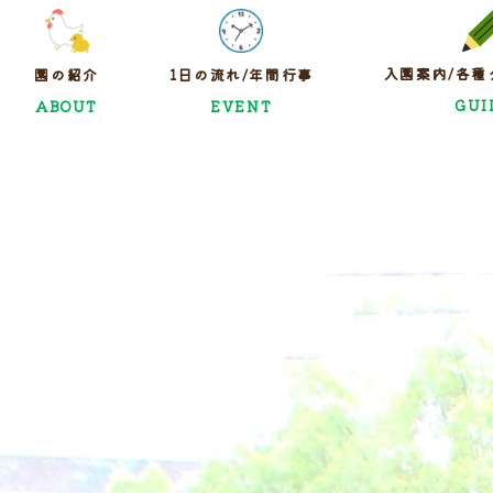
入園案内/各種
園の紹介
1日の流れ/年間行事
GUI
ABOUT
EVENT
園からの想い
1日の流れ
入園
保育目標
年間行事
各種ダウ
園の特色
施設概要