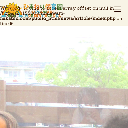
Warning
: Trying to access array offset on null in
/home/xb155309/himawari-
nakatsu.com/public_html/news/article/index.php
on
line
9