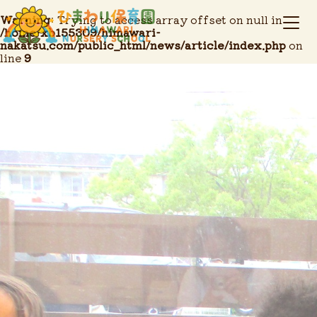
Warning
: Trying to access array offset on null in
/home/xb155309/himawari-
nakatsu.com/public_html/news/article/index.php
on
line
9